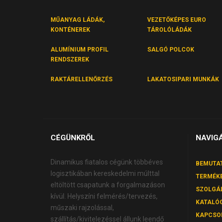
MŰANYAG LÁDÁK,
VEZETŐKÉPES EURO
KONTÉNEREK
TÁROLÓLÁDÁK
ALUMÍNIUM PROFIL
SALGÓ POLCOK
RENDSZEREK
RAKTÁRELLENŐRZÉS
LAKATOSIPARI MUNKÁK
CÉGÜNKRŐL
NAVIG
Dinamikus fiatalos cégünk többéves
BEMUTA
logisztikában kereskedelmi múlttal
TERMÉK
eltöltött csapatunk a forgalmazáson
SZOLGÁ
kívül. Helyszíni felmérés/tervezés,
KATALÓ
műszaki rajzolással,
KAPCSO
szállítás/kivitelezéssel állunk leendő