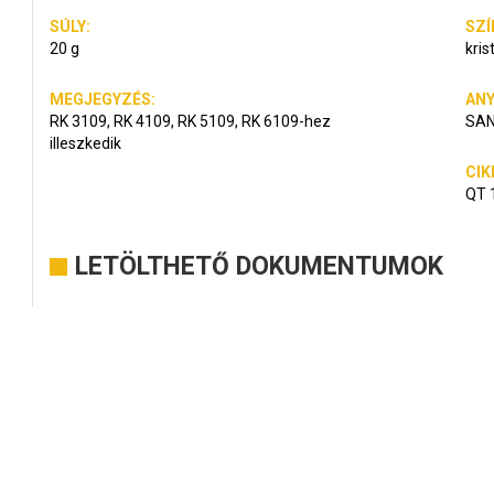
SÚLY:
SZÍ
20 g
kris
MEGJEGYZÉS:
ANY
RK 3109, RK 4109, RK 5109, RK 6109-hez
SA
illeszkedik
CIK
QT 
LETÖLTHETŐ DOKUMENTUMOK