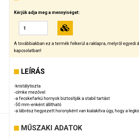
Kérjük adja meg a mennyiséget:
A továbbiakban ez a termék felkerül a raklapra, melyről egyedi á
kapcsolatban!
LEÍRÁS
-kristálytiszta
-címke mezővel
-a fecskefarkú hornyok biztosítják a stabil tartást
-50 mm-enként állítható
-a lábrész hegyezett horonyként van kialakítva úgy, hogy a legki
MŰSZAKI ADATOK