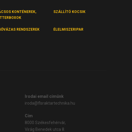
ÁCSOS KONTÉNEREK,
SZÁLLÍTÓ KOCSIK
ITTERBOXOK
SŐVÁZAS RENDSZEREK
ÉLELMISZERIPAR
Irodai email címünk
iroda@flsraktartechnika.hu
Cím
8000 Székesfehérvár,
Virág Benedek utca 8.