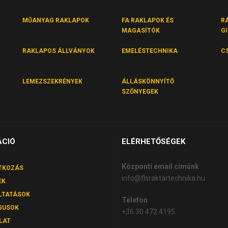
MŰANYAG RAKLAPOK
FA RAKLAPOK ÉS
R
MAGASÍTÓK
G
RAKLAPOS ÁLLVÁNYOK
EMELÉSTECHNIKA
C
LEMEZSZEKRÉNYEK
ÁLLÁSKÖNNYÍTŐ
SZŐNYEGEK
ÁCIÓ
ELÉRHETŐSÉGEK
Központi email címünk
TKOZÁS
info@flsraktartechnika.hu
EK
LTATÁSOK
Telefon
GUSOK
+36 30 472 4195
LAT