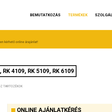
BEMUTATKOZÁS
TERMÉKEK
SZOLGÁ
n kérhető online árajánlat!
RK 4109, RK 5109, RK 6109
OZ TARTOZÉKOK
ONLINE AJÁNLATKÉRÉS