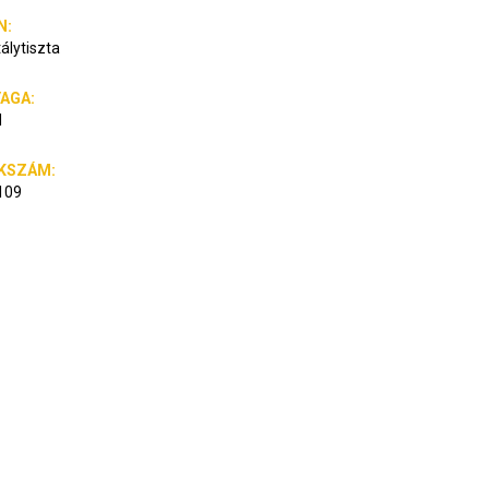
N:
tálytiszta
AGA:
N
KSZÁM:
109