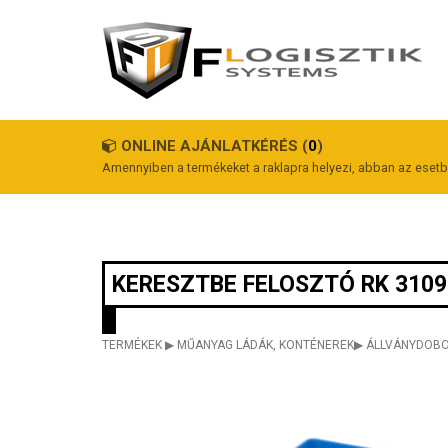
ONLINE AJÁNLATKÉRÉS (
0
)
Amennyiben a termékeket a raklapra helyezi, abban az esetbe
KERESZTBE FELOSZTÓ RK 3109, 
TERMÉKEK
▶
MŰANYAG LÁDÁK, KONTÉNEREK
▶
ÁLLVÁNYDOB