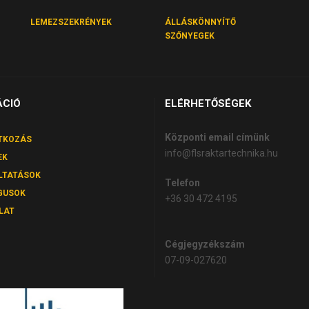
LEMEZSZEKRÉNYEK
ÁLLÁSKÖNNYÍTŐ
SZŐNYEGEK
ÁCIÓ
ELÉRHETŐSÉGEK
Központi email címünk
TKOZÁS
info@flsraktartechnika.hu
EK
LTATÁSOK
Telefon
GUSOK
+36 30 472 4195
LAT
Cégjegyzékszám
07-09-027620