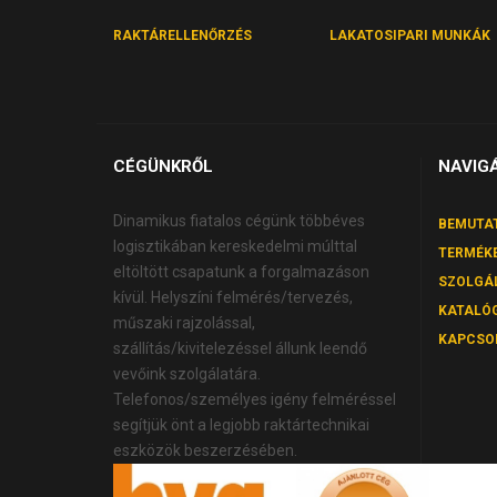
RAKTÁRELLENŐRZÉS
LAKATOSIPARI MUNKÁK
CÉGÜNKRŐL
NAVIG
Dinamikus fiatalos cégünk többéves
BEMUTA
logisztikában kereskedelmi múlttal
TERMÉK
eltöltött csapatunk a forgalmazáson
SZOLGÁ
kívül. Helyszíni felmérés/tervezés,
KATALÓ
műszaki rajzolással,
KAPCSO
szállítás/kivitelezéssel állunk leendő
vevőink szolgálatára.
Telefonos/személyes igény felméréssel
segítjük önt a legjobb raktártechnikai
eszközök beszerzésében.