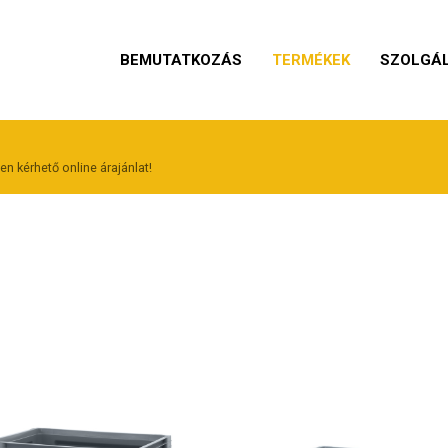
BEMUTATKOZÁS
TERMÉKEK
SZOLGÁ
n kérhető online árajánlat!