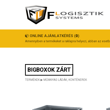
ONLINE AJÁNLATKÉRÉS (
0
)
Amennyiben a termékeket a raklapra helyezi, abban az esetbe
BIGBOXOK ZÁRT
TERMÉKEK
▶
MŰANYAG LÁDÁK, KONTÉNEREK