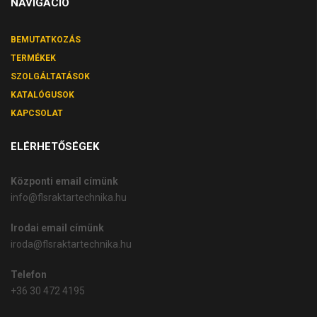
NAVIGÁCIÓ
BEMUTATKOZÁS
TERMÉKEK
SZOLGÁLTATÁSOK
KATALÓGUSOK
KAPCSOLAT
ELÉRHETŐSÉGEK
Központi email címünk
info@flsraktartechnika.hu
Irodai email címünk
iroda@flsraktartechnika.hu
Telefon
+36 30 472 4195