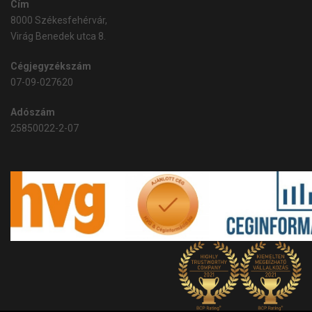
Cím
8000 Székesfehérvár,
Virág Benedek utca 8.
Cégjegyzékszám
07-09-027620
Adószám
25850022-2-07