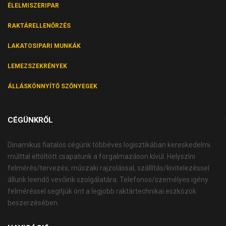
ÉLELMISZERIPAR
RAKTÁRELLENŐRZÉS
LAKATOSIPARI MUNKÁK
LEMEZSZEKRÉNYEK
ÁLLÁSKÖNNYÍTŐ SZŐNYEGEK
CÉGÜNKRŐL
Dinamikus fiatalos cégünk többéves logisztikában kereskedelmi
múlttal eltöltött csapatunk a forgalmazáson kívül. Helyszíni
felmérés/tervezés, műszaki rajzolással, szállítás/kivitelezéssel
állunk leendő vevőink szolgálatára. Telefonos/személyes igény
felméréssel segítjük önt a legjobb raktártechnikai eszközök
beszerzésében.