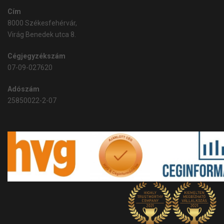
Cím
8000 Székesfehérvár,
Virág Benedek utca 8.
Cégjegyzékszám
07-09-027620
Adószám
25850022-2-07