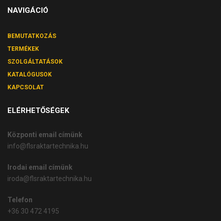
NAVIGÁCIÓ
BEMUTATKOZÁS
TERMÉKEK
SZOLGÁLTATÁSOK
KATALÓGUSOK
KAPCSOLAT
ELÉRHETŐSÉGEK
Központi email címünk
info@flsraktartechnika.hu
Irodai email címünk
iroda@flsraktartechnika.hu
Telefon
+36 30 472 4195