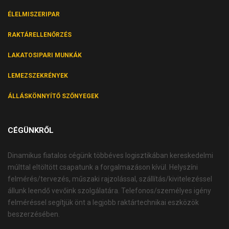
ÉLELMISZERIPAR
RAKTÁRELLENŐRZÉS
LAKATOSIPARI MUNKÁK
LEMEZSZEKRÉNYEK
ÁLLÁSKÖNNYÍTŐ SZŐNYEGEK
CÉGÜNKRŐL
Dinamikus fiatalos cégünk többéves logisztikában kereskedelmi
múlttal eltöltött csapatunk a forgalmazáson kívül. Helyszíni
felmérés/tervezés, műszaki rajzolással, szállítás/kivitelezéssel
állunk leendő vevőink szolgálatára. Telefonos/személyes igény
felméréssel segítjük önt a legjobb raktártechnikai eszközök
beszerzésében.