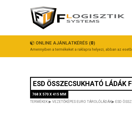
ONLINE AJÁNLATKÉRÉS (
0
)
Amennyiben a termékeket a raklapra helyezi, abban az esetbe
ESD ÖSSZECSUKHATÓ LÁDÁK F
768 X 570 X 415 MM
TERMÉKEK
▶
VEZETŐKÉPES EURO TÁROLÓLÁDÁK
▶
ESD ÖSS