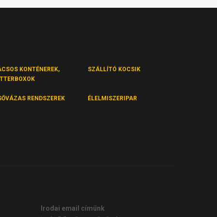
ÁCSOS KONTÉNEREK,
SZÁLLÍTÓ KOCSIK
ITTERBOXOK
SŐVÁZAS RENDSZEREK
ÉLELMISZERIPAR
Irodai email címünk