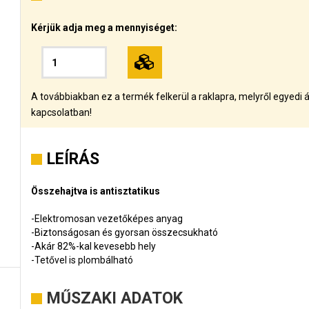
Kérjük adja meg a mennyiséget:
A továbbiakban ez a termék felkerül a raklapra, melyről egyedi á
kapcsolatban!
LEÍRÁS
Összehajtva is antisztatikus
-Elektromosan vezetőképes anyag
-Biztonságosan és gyorsan összecsukható
-Akár 82%-kal kevesebb hely
-Tetővel is plombálható
MŰSZAKI ADATOK