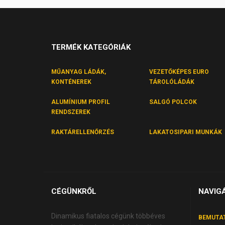
TERMÉK KATEGÓRIÁK
MŰANYAG LÁDÁK,
VEZETŐKÉPES EURO
KONTÉNEREK
TÁROLÓLÁDÁK
ALUMÍNIUM PROFIL
SALGÓ POLCOK
RENDSZEREK
RAKTÁRELLENŐRZÉS
LAKATOSIPARI MUNKÁK
CÉGÜNKRŐL
NAVIG
Dinamikus fiatalos cégünk többéves
BEMUTA