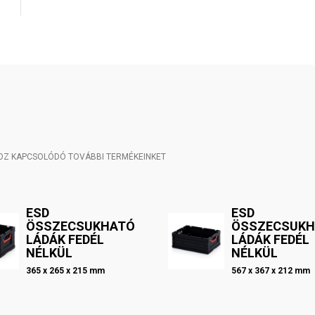
HOZ KAPCSOLÓDÓ TOVÁBBI TERMÉKEINKET
ESD
ESD
ÖSSZECSUKHATÓ
ÖSSZECSUK
LÁDÁK FEDÉL
LÁDÁK FEDÉL
NÉLKÜL
NÉLKÜL
365 x 265 x 215 mm
567 x 367 x 212 mm