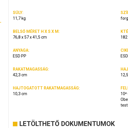
SÚLY:
SZÍ
11,7 kg
for
L
BELSŐ MÉRET H X S X M:
KTÉ
76,8 x 57 x 41,5 cm
182 
ANYAGA:
CIK
ESD PP
ESD
RAKATMAGASSÁG:
HA
42,3 cm
12,
HAJTOGATOTT RAKATMAGASSÁG:
FEL
10,3 cm
10⁴
Obe
test
LETÖLTHETŐ DOKUMENTUMOK