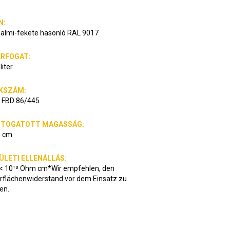
N:
galmi-fekete hasonló RAL 9017
RFOGAT:
liter
KSZÁM:
 FBD 86/445
JTOGATOTT MAGASSÁG:
5 cm
ÜLETI ELLENÁLLÁS:
 < 10¹⁰ Ohm cm*Wir empfehlen, den
rflächenwiderstand vor dem Einsatz zu
en.