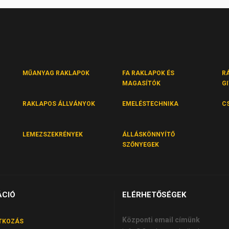
MŰANYAG RAKLAPOK
FA RAKLAPOK ÉS
R
MAGASÍTÓK
G
RAKLAPOS ÁLLVÁNYOK
EMELÉSTECHNIKA
C
LEMEZSZEKRÉNYEK
ÁLLÁSKÖNNYÍTŐ
SZŐNYEGEK
ÁCIÓ
ELÉRHETŐSÉGEK
Központi email címünk
TKOZÁS