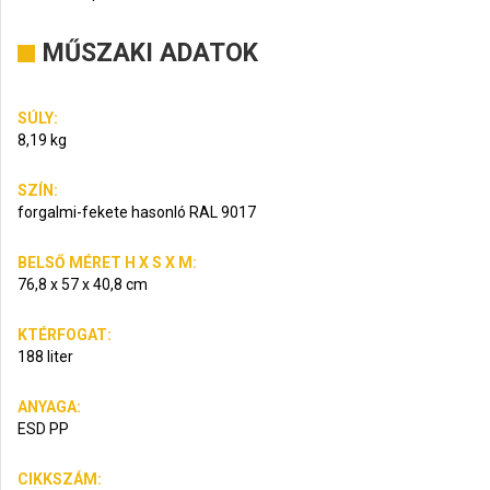
MŰSZAKI ADATOK
SÚLY:
8,19 kg
SZÍN:
forgalmi-fekete hasonló RAL 9017
BELSŐ MÉRET H X S X M:
76,8 x 57 x 40,8 cm
KTÉRFOGAT:
188 liter
ANYAGA:
ESD PP
CIKKSZÁM: