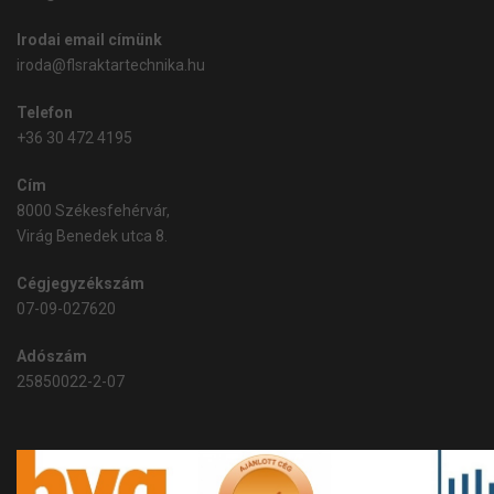
Irodai email címünk
iroda@flsraktartechnika.hu
Telefon
+36 30 472 4195
Cím
8000 Székesfehérvár,
Virág Benedek utca 8.
Cégjegyzékszám
07-09-027620
Adószám
25850022-2-07