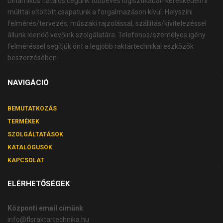
Dinamikus fiatalos cégünk többéves logisztikában kereskedelmi
múlttal eltöltött csapatunk a forgalmazáson kívül. Helyszíni
felmérés/tervezés, műszaki rajzolással, szállítás/kivitelezéssel
állunk leendő vevőink szolgálatára. Telefonos/személyes igény
felméréssel segítjük önt a legjobb raktártechnikai eszközök
beszerzésében.
NAVIGÁCIÓ
BEMUTATKOZÁS
TERMÉKEK
SZOLGÁLTATÁSOK
KATALÓGUSOK
KAPCSOLAT
ELÉRHETŐSÉGEK
Központi email címünk
info@flsraktartechnika.hu