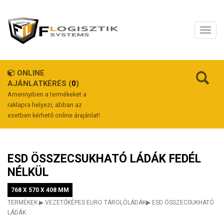
ONLINE
AJÁNLATKÉRÉS (
0
)
Amennyiben a termékeket a
raklapra helyezi, abban az
esetben kérhető online árajánlat!
ESD ÖSSZECSUKHATÓ LÁDÁK FEDÉL
NÉLKÜL
768 X 570 X 408 MM
TERMÉKEK
▶
VEZETŐKÉPES EURO TÁROLÓLÁDÁK
▶
ESD ÖSSZECSUKHATÓ
LÁDÁK