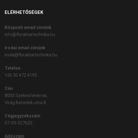
ELÉRHETŐSÉGEK
Központi email címünk
info@flsraktartechnika.hu
Irodai email címünk
iroda@flsraktartechnika.hu
Telefon
+36 30 472 4195
Cím
8000 Székesfehérvár,
Virág Benedek utca 8.
Cégjegyzékszám
07-09-027620
Adószám