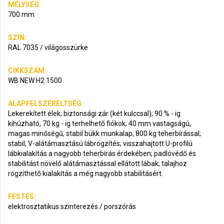
MÉLYSÉG:
700 mm
SZÍN:
RAL 7035 / világosszürke
CIKKSZÁM:
WB NEW H2 1500
ALAPFELSZERELTSÉG:
Lekerekített élek; biztonsági zár (két kulccsal); 90 % - ig
kihúzható, 70 kg - ig terhelhető fiókok; 40 mm vastagságú,
magas minőségű, stabil bükk munkalap, 800 kg teherbírással;
stabil, V-alátámasztású lábrögzítés; visszahajtott U-profilú
lábkialakítás a nagyobb teherbírás érdekében; padlóvédő és
stabilitást növelő alátámasztással ellátott lábak; talajhoz
rögzíthető kialakítás a még nagyobb stabilitásért.
FESTÉS:
elektrosztatikus szinterezés / porszórás