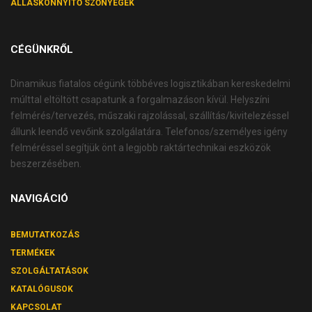
ÁLLÁSKÖNNYÍTŐ SZŐNYEGEK
CÉGÜNKRŐL
Dinamikus fiatalos cégünk többéves logisztikában kereskedelmi
múlttal eltöltött csapatunk a forgalmazáson kívül. Helyszíni
felmérés/tervezés, műszaki rajzolással, szállítás/kivitelezéssel
állunk leendő vevőink szolgálatára. Telefonos/személyes igény
felméréssel segítjük önt a legjobb raktártechnikai eszközök
beszerzésében.
NAVIGÁCIÓ
BEMUTATKOZÁS
TERMÉKEK
SZOLGÁLTATÁSOK
KATALÓGUSOK
KAPCSOLAT